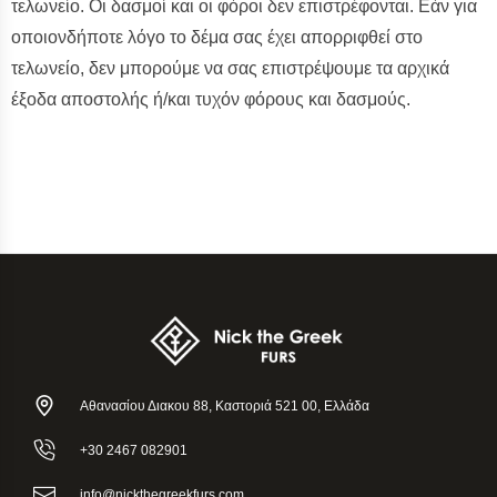
τελωνείο. Οι δασμοί και οι φόροι δεν επιστρέφονται. Εάν για
οποιονδήποτε λόγο το δέμα σας έχει απορριφθεί στο
τελωνείο, δεν μπορούμε να σας επιστρέψουμε τα αρχικά
έξοδα αποστολής ή/και τυχόν φόρους και δασμούς.
Αθανασίου Διακου 88, Καστοριά 521 00, Ελλάδα
+30 2467 082901
info@nickthegreekfurs.com